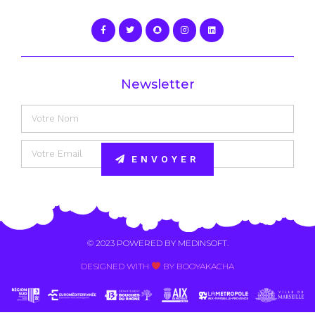
Newsletter
ENVOYER
Alternative:
© 2023 POWERED BY
MEDINSOFT
.
DESIGNED WITH
BY BOOYAKACHA​