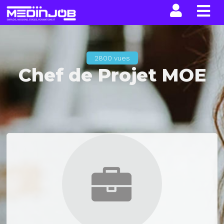
La n
2800 vues
Chef de Projet MOE