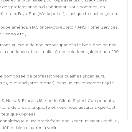
ple et le plus fiable pour organiser les travaux de la
vec des professionnels du bâtiment. Nous sommes les
 et aux Pays-Bas (Werkspot.nl), ainsi que le challenger en
roupe américain IAC (InterActiveCorp) / ANGI Home Services,
, Vimeo etc.).
ttons au cœur de nos préoccupations le bien-être de nos
ù la confiance et la simplicité des relations guident nos 200
le composée de professionnels qualifiés (ingénieurs,
h agile et analystes métier), dans un environnement Agile
JS, NextJS, ExpressJS, Apollo Client, Styled-Components,
lons de près à la qualité et nous nous assurons que tout
 tels que Cypress.
onolithique à une stack front-end React utilisant GraphQL,
défi et bien d’autres à venir.