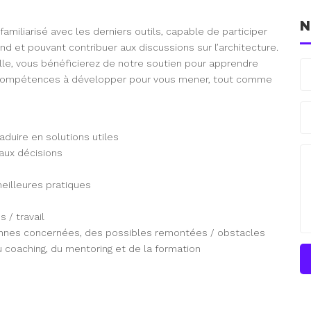
N
miliarisé avec les derniers outils, capable de participer
d et pouvant contribuer aux discussions sur l’architecture.
elle, vous bénéficierez de notre soutien pour apprendre
 compétences à développer pour vous mener, tout comme
duire en solutions utiles
aux décisions
meilleures pratiques
 / travail
sonnes concernées, des possibles remontées / obstacles
u coaching, du mentoring et de la formation