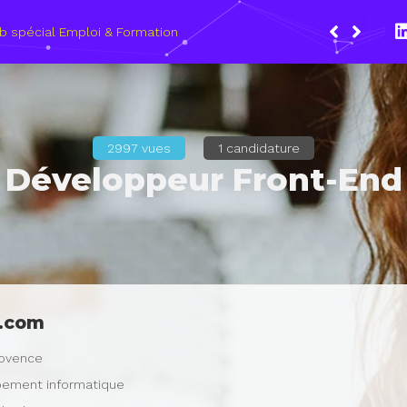
1 mars 2021, le Wagon Marseille s’engage pour plus de mixité dans
rs du numérique
2997 vues
1 candidature
Développeur Front-End
.com
rovence
ement informatique