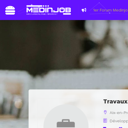
Du 8 au 1
les métie
Travaux
Aix-en-P
Développ