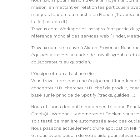
Nous avons pour mission d’être le moyen le plus sim
maison, en mettant en relation les particuliers a
marques leaders du marché en France (Travaux.com)
Italie (Instapro.it).
Travaux.com, Werkspot et Instapro font partie du g
référence mondial des services web (Tinder, Meetic
Travaux.com se trouve à Aix-en-Provence. Nous me
équipes à travers un cadre de travail agréable et o
collaborateurs au quotidien.
L’équipe et notre technologie
Vous travaillerez dans une équipe multifonctionnel
concepteur UX, chercheur UX, chef de produit, coac
basé sur le principe de Spotify (tracks, guildes …).
Nous utilisons des outils modernes tels que React
GraphQL, Webpack, Kubernetes et Docker. Nous veil
soit testé de manière automatisée avec des outils
Nous passons actuellement d’une application PHP m
et nous avons besoin de votre aide pour relever ce 