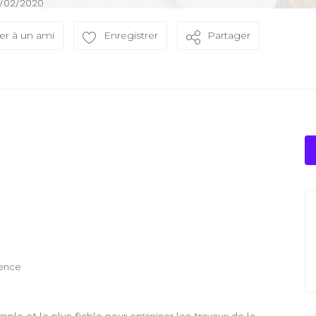
1/02/2020
er à un ami
Enregistrer
Partager
vence