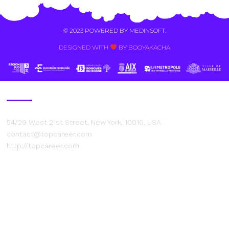
© 2023 POWERED BY
MEDINSOFT
.
DESIGNED WITH
BY BOOYAKACHA​
Contact Us
54/29 West 21st Street, New York, 10010, USA
contact@topcareer.com
http://topcareer.com