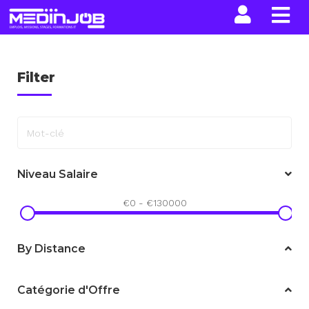
La n
Filter
Mot-clé
Niveau Salaire
€
0
-
€
130000
By Distance
Catégorie d'Offre