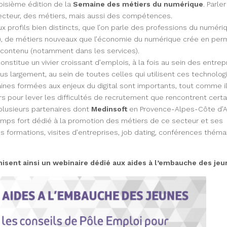
roisième édition de la
Semaine des métiers du numérique
. Parle
secteur, des métiers, mais aussi des compétences.
profils bien distincts, que l’on parle des professions du numériq
ms), de métiers nouveaux que l’économie du numérique crée en pe
 contenu (notamment dans les services).
onstitue un vivier croissant d’emplois, à la fois au sein des entrep
s largement, au sein de toutes celles qui utilisent ces technolog
nes formées aux enjeux du digital sont importants, tout comme il
rs pour lever les difficultés de recrutement que rencontrent cert
plusieurs partenaires dont
Medinsoft
en Provence-Alpes-Côte d’A
mps fort dédié à la promotion des métiers de ce secteur et ses
 formations, visites d’entreprises, job dating, conférences thém
nisent ainsi un webinaire dédié aux aides à l’embauche des jeu