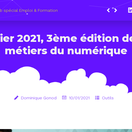
Du
le
ier 2021, 3ème édition 
métiers du numérique
Dominique Gonod
10/01/2021
Outils