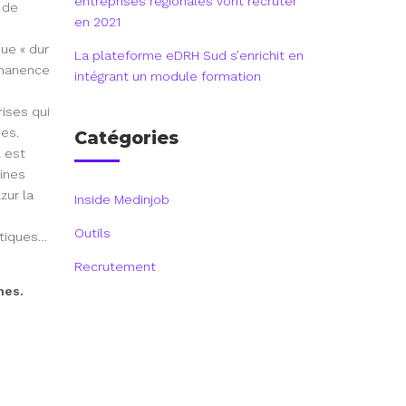
entreprises régionales vont recruter
r de
en 2021
ue « dur
La plateforme eDRH Sud s’enrichit en
rmanence
intégrant un module formation
rises qui
ies.
Catégories
 est
aines
zur la
Inside Medinjob
Outils
atiques…
Recrutement
nes.