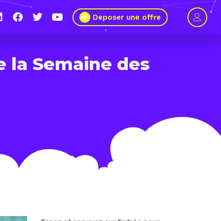
Deposer une offre
 8 au 11 mars 2021, le Wagon Marseille s’engage pour plus de mixit
s métiers du numérique
de la Semaine des