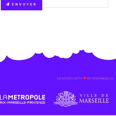
ENVOYER
Alternative:
DESIGNED WITH
BY BOOYAKACHA​