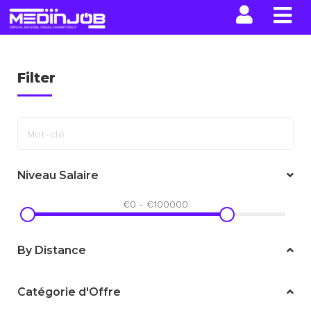
La n
Filter
Mot-clé
Niveau Salaire
€
0
-
€
100000
By Distance
Catégorie d'Offre