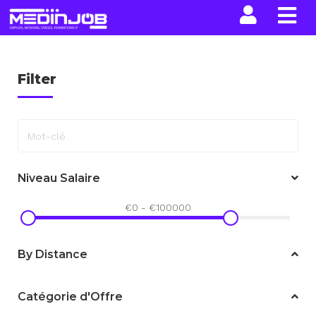
La n
Filter
Mot-clé
Niveau Salaire
€
0
-
€
100000
By Distance
Catégorie d'Offre