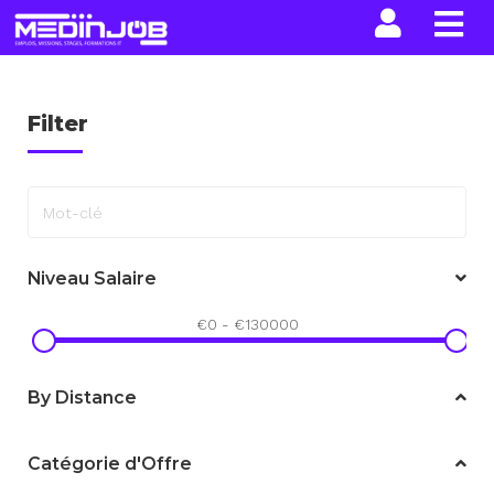
La n
Filter
Mot-clé
Niveau Salaire
€
0
-
€
130000
By Distance
Catégorie d'Offre